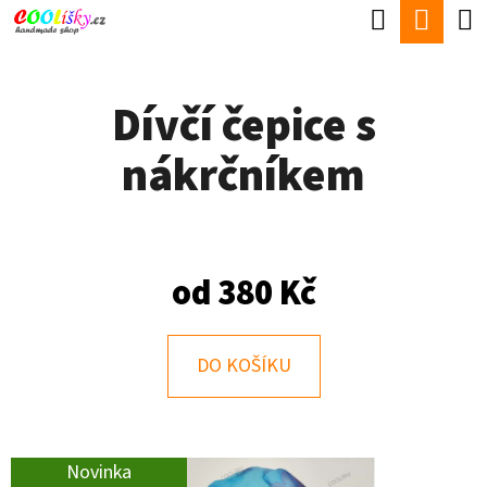
K
Hledat
Náku
Přejít
O
Zpět
Zpět
na
koší
Š
obsah
Dívčí čepice s
Í
C
K
nákrčníkem
O
P
O
T
od
380 Kč
Ř
E
DO KOŠÍKU
B
U
J
Novinka