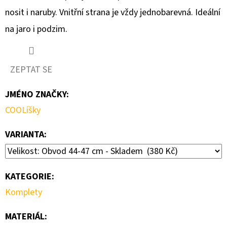
nosit i naruby. Vnitřní strana je vždy jednobarevná. Ideální
D
na jaro i podzim.
O
P
O
ZEPTAT SE
R
U
JMÉNO ZNAČKY
:
Č
COOLíšky
U
J
VARIANTA:
E
M
E
KATEGORIE
:
Komplety
DÁMSKÁ
SPORTOVNÍ
MATERIÁL
:
ČELENKA