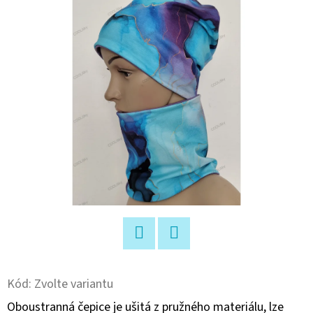
E
T
E
N
A
J
Í
T
?
Facebook
Twitter
HLEDAT
Kód:
Zvolte variantu
Oboustranná čepice je ušitá z pružného materiálu, lze