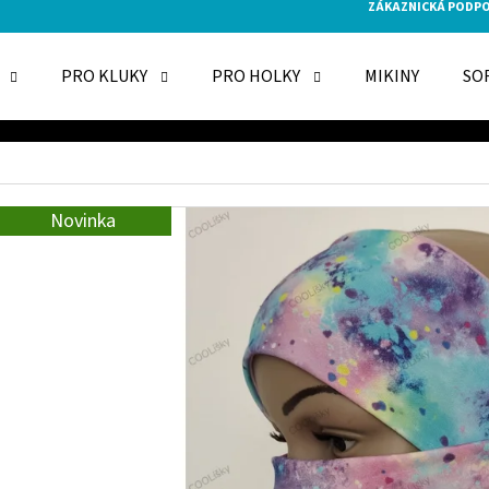
ZÁKAZNICKÁ PODP
PRO KLUKY
PRO HOLKY
MIKINY
SO
O POTŘEBUJETE NAJÍT?
Novinka
HLEDAT
DOPORUČUJEME