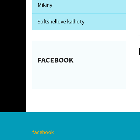
Mikiny
Softshellové kalhoty
FACEBOOK
Z
facebook
Á