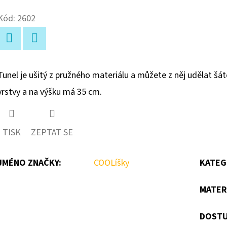
Kód:
2602
Facebook
Twitter
Tunel je ušitý z pružného materiálu a můžete z něj udělat šátek
vrstvy a na výšku má 35 cm.
TISK
ZEPTAT SE
JMÉNO ZNAČKY
:
COOLíšky
KATEG
MATER
DOSTU