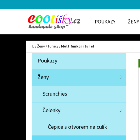
K
Přejít
O
Zpět
Zpět
na
POUKAZY
ŽENY
Š
do
do
obsah
Í
obchodu
obchodu
C
K
Domů
/
Ženy
/
Tunely
/
Multifunkční tunel
P
K
Přeskočit
Poukazy
A
O
kategorie
T
S
Ženy
E
T
G
Scrunchies
O
R
R
A
Čelenky
I
N
E
N
Čepice s otvorem na culík