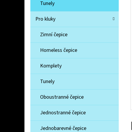
Í
Tunely
P
A
Pro kluky
MIKINA ZAJÍČEK
N
330 Kč
Zimní čepice
E
L
Homeless čepice
Komplety
Tunely
Oboustranné čepice
Jednostranné čepice
Jednobarevné čepice