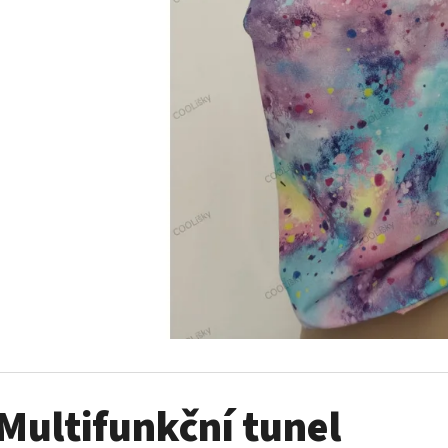
MIKINA MEDVÍDEK(86-92)
MULTIFUNKČNÍ TUN
330 Kč
170 Kč
Multifunkční tunel