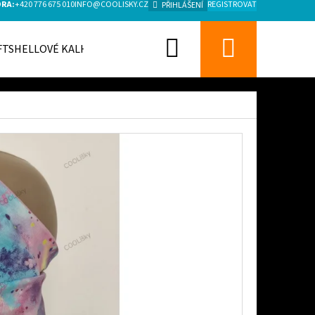
ORA:
+420 776 675 010
INFO@COOLISKY.CZ
REGISTROVAT
PŘIHLÁŠENÍ
Hledat
Nákupn
FTSHELLOVÉ KALHOTY
košík
Následující