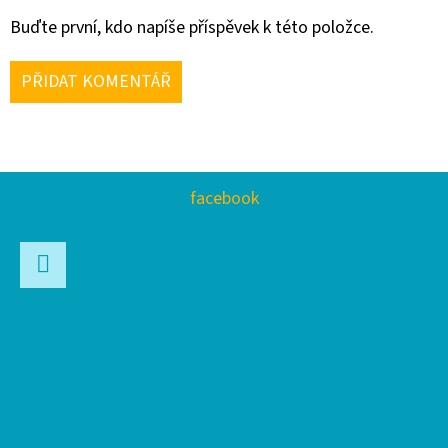
Buďte první, kdo napíše příspěvek k této položce.
PŘIDAT KOMENTÁŘ
Z
facebook
Á
P
A
Facebook
T
Í