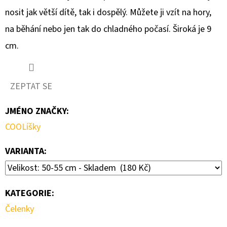
nosit jak větší dítě, tak i dospělý. Můžete ji vzít na hory,
D
na běhání nebo jen tak do chladného počasí. Široká je 9
O
cm.
P
O
R
ZEPTAT SE
U
Č
JMÉNO ZNAČKY
:
U
J
COOLíšky
E
VARIANTA:
M
E
KATEGORIE
:
MIKINA
Čelenky
ZAJÍČEK