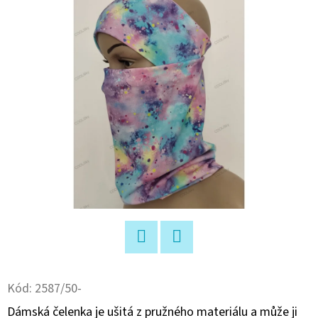
E
T
E
N
A
J
Í
T
?
Facebook
Twitter
HLEDAT
Kód:
2587/50-
Dámská čelenka je ušitá z pružného materiálu a může ji