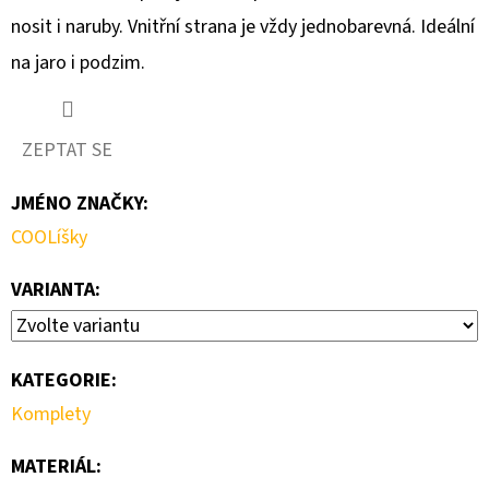
nosit i naruby. Vnitřní strana je vždy jednobarevná. Ideální
D
na jaro i podzim.
O
P
O
ZEPTAT SE
R
U
JMÉNO ZNAČKY
:
Č
COOLíšky
U
J
VARIANTA:
E
M
E
KATEGORIE
:
Komplety
DÁMSKÁ
SPORTOVNÍ
MATERIÁL
:
ČELENKA