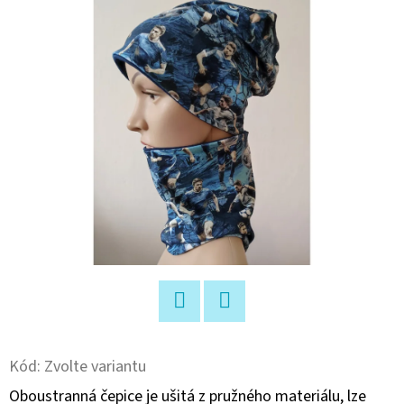
E
T
E
N
A
J
Í
T
?
Facebook
Twitter
HLEDAT
Kód:
Zvolte variantu
Oboustranná čepice je ušitá z pružného materiálu, lze