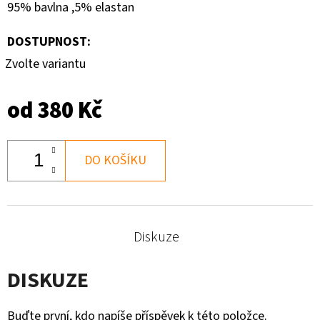
BAREVNÝ
95% bavlna ,5% elastan
MRAMOR
DOSTUPNOST:
180
Kč
Zvolte variantu
od
380 Kč
DO KOŠÍKU
Diskuze
DISKUZE
Buďte první, kdo napíše příspěvek k této položce.