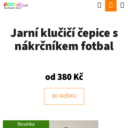
K
Hledat
Náku
Přejít
O
Zpět
Zpět
na
koší
Š
obsah
Jarní klučičí čepice s
Í
C
K
nákrčníkem fotbal
O
P
O
T
od
380 Kč
Ř
E
DO KOŠÍKU
B
U
J
Novinka