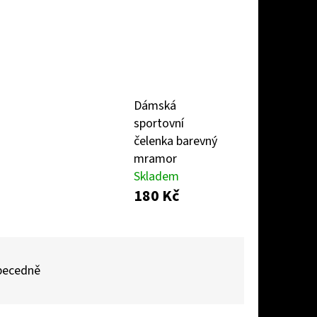
EL LÍSTKY
Dámská
sportovní
čelenka barevný
mramor
Skladem
180 Kč
becedně