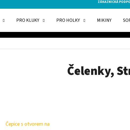
ZÁKAZNICKÁ PODP
PRO KLUKY
PRO HOLKY
MIKINY
SO
O POTŘEBUJETE NAJÍT?
HLEDAT
Čelenky
, S
DOPORUČUJEME
Čepice s otvorem na