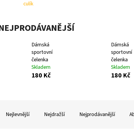
culík
MIKINA MEDVÍDEK(86-92)
MULTIFUNKČNÍ TUN
NEJPRODÁVANĚJŠÍ
330 Kč
170 Kč
Dámská
Dámská
sportovní
sportovní
čelenka
čelenka
Skladem
Skladem
180 Kč
180 Kč
Ř
A
Nejlevnější
Nejdražší
Nejprodávanější
A
Z