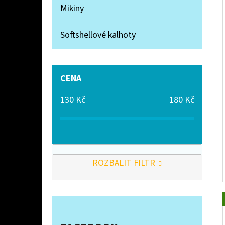
Mikiny
Softshellové kalhoty
CENA
130
Kč
180
Kč
ROZBALIT FILTR