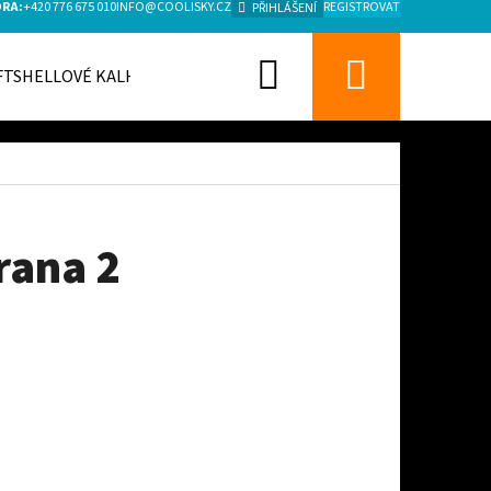
ORA:
+420 776 675 010
INFO@COOLISKY.CZ
REGISTROVAT
PŘIHLÁŠENÍ
Hledat
Nákupn
FTSHELLOVÉ KALHOTY
košík
trana 2
Následující