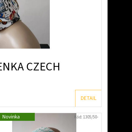
ENKA CZECH
DETAIL
Novinka
Kód:
1305/50-