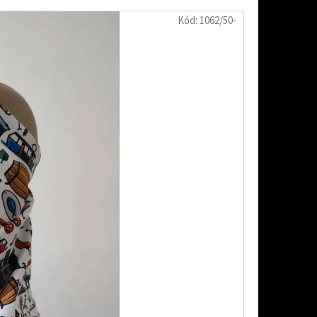
Kód:
1062/50-