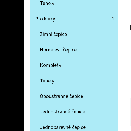
Í
Tunely
P
A
Pro kluky
MIKINA ZAJÍČEK
N
330 Kč
Zimní čepice
E
L
Homeless čepice
Komplety
Tunely
Oboustranné čepice
Jednostranné čepice
Jednobarevné čepice