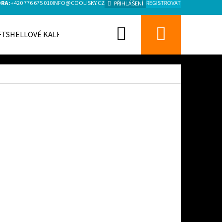
ORA:
+420 776 675 010
INFO@COOLISKY.CZ
REGISTROVAT
PŘIHLÁŠENÍ
Hledat
Nákupn
FTSHELLOVÉ KALHOTY
košík
Následující