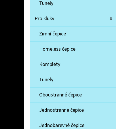
Í
Tunely
P
A
Pro kluky
MIKINA ZAJÍČEK
N
330 Kč
Zimní čepice
E
L
Homeless čepice
Komplety
Tunely
Oboustranné čepice
Jednostranné čepice
Jednobarevné čepice