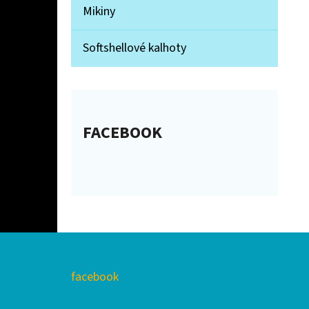
Mikiny
Softshellové kalhoty
FACEBOOK
Z
facebook
Á