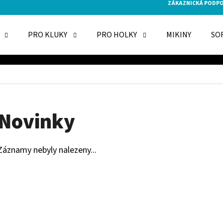
ZÁKAZNICKÁ PODP
PRO KLUKY
PRO HOLKY
MIKINY
SO
O POTŘEBUJETE NAJÍT?
HLEDAT
Novinky
Záznamy nebyly nalezeny...
DOPORUČUJEME