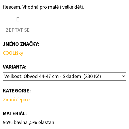
fleecem. Vhodná pro malé i velké děti.
D
O
P
ZEPTAT SE
O
R
JMÉNO ZNAČKY
:
U
COOLíšky
Č
U
VARIANTA:
J
E
M
KATEGORIE
:
E
Zimní čepice
MATERIÁL
:
DÁMSKÁ
SPORTOVNÍ
95% bavlna ,5% elastan
ČELENKA