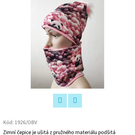
E
T
E
N
A
J
Í
T
?
Facebook
Twitter
HLEDAT
Kód:
1926/OBV
Zimní čepice je ušitá z pružného materiálu podšitá