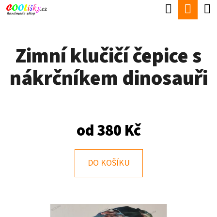
K
Hledat
Náku
Přejít
O
Zpět
Zpět
na
koší
Š
obsah
Zimní klučičí čepice s
Í
C
K
nákrčníkem dinosauři
O
P
O
T
od
380 Kč
Ř
E
DO KOŠÍKU
B
U
J