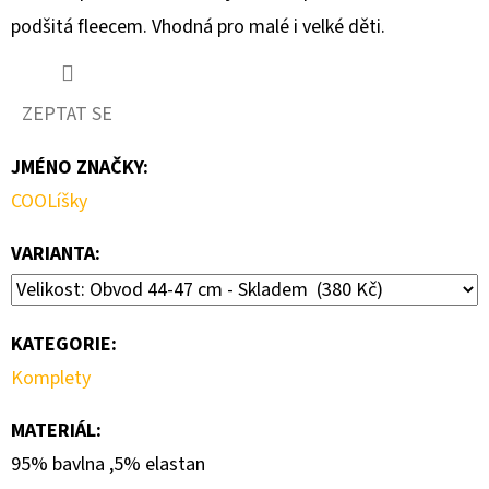
podšitá fleecem. Vhodná pro malé i velké děti.
D
O
P
ZEPTAT SE
O
R
JMÉNO ZNAČKY
:
U
COOLíšky
Č
U
VARIANTA:
J
E
M
KATEGORIE
:
E
Komplety
MATERIÁL
:
MULTIFUNKČNÍ
TUNEL
95% bavlna ,5% elastan
LÍSTKY