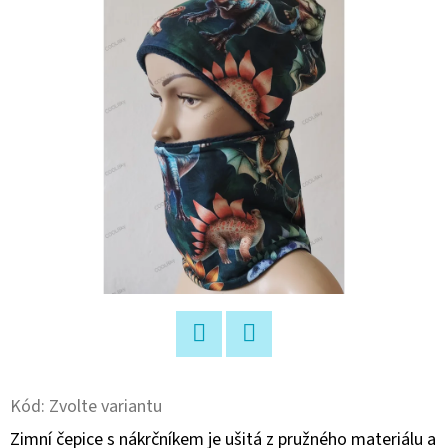
E
T
E
N
A
J
Í
T
?
Facebook
Twitter
HLEDAT
Kód:
Zvolte variantu
Zimní čepice s nákrčníkem je ušitá z pružného materiálu a