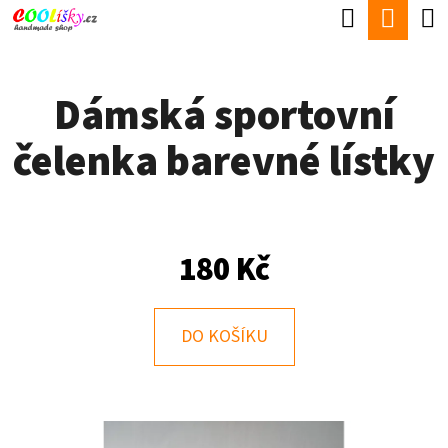
K
Hledat
Náku
Přejít
O
Zpět
Zpět
na
koší
Š
obsah
Dámská sportovní
Í
C
K
čelenka barevné lístky
O
P
O
T
180 Kč
Ř
E
DO KOŠÍKU
B
U
J