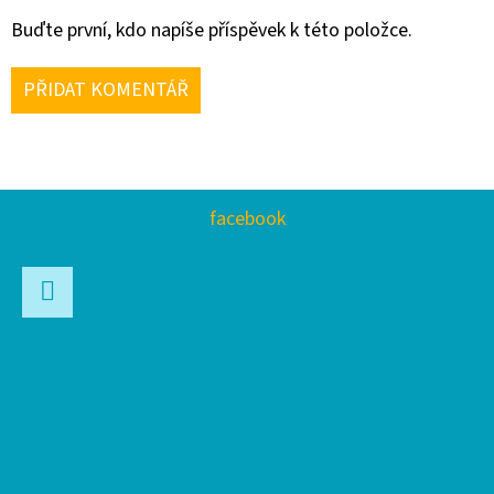
Buďte první, kdo napíše příspěvek k této položce.
PŘIDAT KOMENTÁŘ
Z
facebook
Á
P
A
Facebook
T
Í