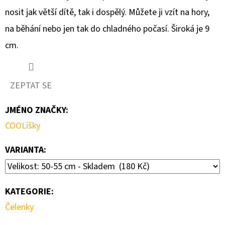
nosit jak větší dítě, tak i dospělý. Můžete ji vzít na hory,
D
na běhání nebo jen tak do chladného počasí. Široká je 9
O
cm.
P
O
R
ZEPTAT SE
U
Č
JMÉNO ZNAČKY
:
U
J
COOLíšky
E
VARIANTA:
M
E
KATEGORIE
:
DÁMSKÁ
Čelenky
SPORTOVNÍ
ČELENKA