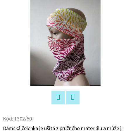
E
T
E
N
A
J
Í
T
?
Facebook
Twitter
HLEDAT
Kód:
1302/50-
Dámská čelenka je ušitá z pružného materiálu a může ji