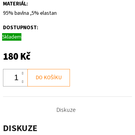
BAREVNÝ
MATERIÁL
:
MRAMOR
95% bavlna ,5% elastan
180
Kč
DOSTUPNOST:
Skladem
180 Kč
DO KOŠÍKU
Diskuze
DISKUZE